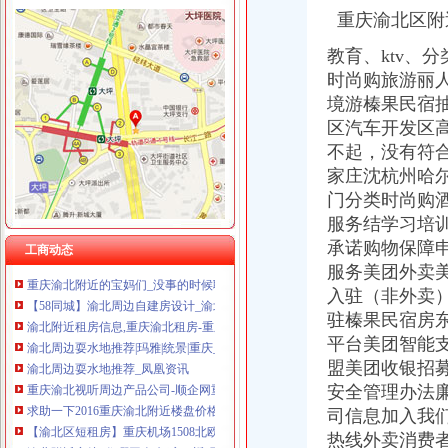
重庆渝北区附近
教育、
ktv、
分
时尚购旅游丽
渝北周边
境游榛果民宿
渝北附近有哪些会计培训学校_第1页_重庆会计培训学校_都市_西祠胡同
区汽车开发区
重庆艾梦青年旅社渝北店周边酒店宾馆,重庆艾梦青年旅社渝北店附近
不起，没有符
问下重庆渝北周边楼盘有哪些？_商品房_土巴兔问吧
家庄沈杭州哈
重庆渝北附近租车报价,奥迪A6L出租一天多少钱_【其他商务服务】
门分类时尚购
找重庆市渝北区附近的保养维修点_沃尔沃XC60_沃尔沃
服务结学习培
【重庆渝北周边二手桌/椅转让_交易市场】-重庆赶集网
承诺购物保障
【渝北周边美容培训|渝北周边美容学校】-今题渝北周边美容培训网
工商动态
重庆渝北附近的宝妈们_没事的时候聊聊生活,孩子_宝宝树
服务美团外卖
【58同城】渝北周边自建房设计_渝北周边农村自建房
入驻（非外卖
渝北附近租房信息,重庆渝北租房-重庆房天下
驻榛果民宿房
渝北周边耍水地推荐|玛雅|统景|重庆_新浪新闻
平台美团智能
渝北周边耍水地推荐_凤凰资讯
盟美团收银招
重庆渝北视听周边产品公司-顺企网重庆渝北页
安全管理办法
求助一下2016重庆渝北附近楼盘价格如何？_一起装修网
司信息加入我
【渝北区短租房】重庆机场1508北欧小两居（订前务必咨询）_重庆市
渝北附近宾馆_住哪网-订酒店、返现金
热线外卖消费