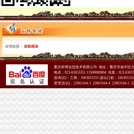
重庆江北渝北附近哪里有旗袍店_百度知道
【渝北周边智能手机|渝北周边二手手机】-今题渝北周边二手手机网
求合租,江北,渝北附近
重庆渝北区附近吃汤锅的餐馆-重庆-大众点评网
重庆渝北宾馆周边酒店
重庆渝北区附近有没有好点的装修公司？_装修公司装修
【图】渝北区附近便宜住宿_渝北区附近便宜住宿网上预订-途家网
江北,渝北周边有水质好点的斤塘吗-钓鱼之家
友情链接：
自助添加
渝北附近的驾校—在线播放—优酷网,高清在线观看
渝北附近的好驾校—在线播放—优酷网,高清在线观看
求江北渝北附近仓库-重庆社区
重庆帅博信息技术有限公司 地址：重庆市渝中区大
【渝北区周边哪里有清洁公司？】价格_厂家_图片-Hc360慧聪网
电话：023-63653351 13368080804 传真：023-6365
【重庆市渝北区民心路渝北周边租房渝北渝北周边租房】第一时间房源
咨询QQ：工商：1063653355 进出口权：1063653355
渝北附近收一台印机-重庆社区
受理员QQ：22863164-3 22863164-4 22863164-5 228
重庆渝北渝北周边个人房源出售_重庆房源买卖信息-房007网
51La
重庆渝北周边景点推荐,重庆渝北亲子游玩旅游景点攻略大全|重庆
江北,渝北附近求合租求房源
【图】重庆渝北附近的进来帮忙_桑塔纳论坛_汽车之家论坛
渝北周边
渝北附近有哪些会计培训学校_第1页_重庆会计培训学校_都市_西祠胡同
重庆艾梦青年旅社渝北店周边酒店宾馆,重庆艾梦青年旅社渝北店附近
问下重庆渝北周边楼盘有哪些？_商品房_土巴兔问吧