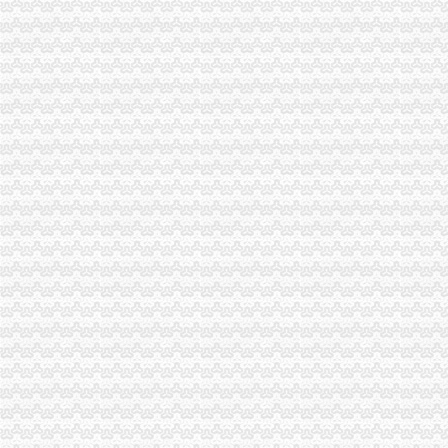
重庆渝北区周边酒店_住哪网-订酒店、返现金
渝北附近有没得新楼盘再售？好是学区房。_重庆主城学区房__杭州
渝北周边旅游/酒店企业名录_渝北周边旅游/酒店公司页–渝北周边58
重庆渝北附近哪里有会计培训机构-报名在线
渝北附近15人团年饭,求推荐-其他-美食俱乐部-重庆购物狂
重庆渝北渝北周边搬家|重庆渝北渝北周边搬家公司电话
重庆渝北渝北周边品牌助理招聘_宠才网
渝北附近那里有公租房可以申请-租房-房天下问答
重庆江北、渝北附近哪有卖孕妇裤的呢_请知道的宝妈来个地址,谢_
重庆渝北渝北周边职业培训|重庆渝北渝北周边职业技能培训学校
【重庆渝北周边值得推荐的驾校。】-渝北渝北周边易登网
重庆吉安园（渝北）附近酒店【携程酒店】_第3页
重庆吉安园（渝北）附近酒店【携程酒店】_第4页
重庆江北渝北附近哪里有旗袍店_百度知道
【渝北周边智能手机|渝北周边二手手机】-今题渝北周边二手手机网
求合租,江北,渝北附近
重庆渝北区附近吃汤锅的餐馆-重庆-大众点评网
重庆渝北宾馆周边酒店
重庆渝北区附近有没有好点的装修公司？_装修公司装修
【图】渝北区附近便宜住宿_渝北区附近便宜住宿网上预订-途家网
江北,渝北周边有水质好点的斤塘吗-钓鱼之家