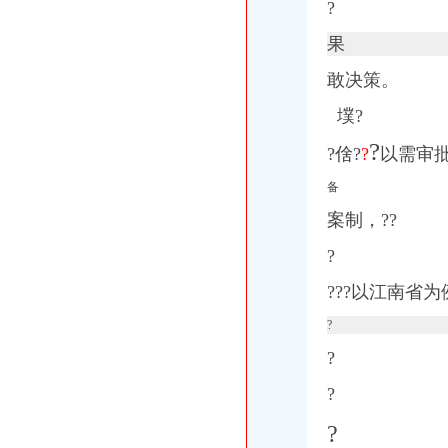
?
果
敢决策。
墣?
?
?倽?
?
以需审
备
案制，??
?
???以江南省为
?
?
?
?