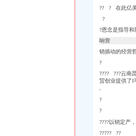
重庆市渝北区回兴贸易商店桷门市_【信用信息_诉讼信息_财务信息_
?? ? 在此亿美
重庆德川科技有限公司联系方式_信用报告_工商信息-启信宝
我是做五金具的,想回国注册一个外贸公司,资金大概20W左右,
?
重庆韩颖服饰有限公司
?恩念是指导和
：再升科技2015年年度报告_再升科技（）_公告正文
【重庆女装公司页_重庆女装厂家大全】_顺企网
响营
【重庆香城故事物业管理有限公司2018新招聘信息】_聘网
巫溪物流公司大全
销插动的经营哲
重庆叶森服饰有限公司联系方式_信用报告_工商信息-启信宝
急！外国人注册外贸公司在上海好还是广州好？理由是？分别有哪些政
?
泡椒公司_泡椒生产厂家_企业公司
?
?
?? ???
石狮一批项目建设开上“快车道”,涉及实业、商贸平台、城建、民生
贸创业提供了I可能
【2018年重庆联大仪表有限公司新招聘信息_电话_地址】-赶集网
冬羽|冬羽羽绒服品牌_服装品牌_中国时尚品牌网
?
重庆饰针公司_重庆饰针生产厂家_企业公司
?
家厂-土巴兔装修问答
外贸原单袖套公司_外贸原单袖套厂家_公司页-阿里巴巴
?
供应大渡口区塑料垃圾桶-配套垃圾桶
项目攻坚比拼开门红石狮市实验小学鸟瞰图亮相-泉州房产资讯-泉州
????以销定产，
渝开发：2016中报净利润0.05亿同比增长108.76%
轩尼诗进口厂家_轩尼诗进口厂家供应商_轩尼诗进口生产厂家批发市场
??
?
??
??