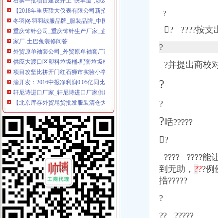
冬羽|冬羽羽绒服品牌_服装品牌_中国时尚品牌网
?
重庆饰针公司_重庆饰针生产厂家_企业公司
家厂-土巴兔装修问答
? ????按支
外贸原单袖套公司_外贸原单袖套厂家_公司页-阿里巴巴
供应大渡口区塑料垃圾桶-配套垃圾桶
?
项目攻坚比拼开门红石狮市实验小学鸟瞰图亮相-泉州房产资讯-泉州
?并提出商校
渝开发：2016中报净利润0.05亿同比增长108.76%
轩尼诗进口厂家_轩尼诗进口厂家供应商_轩尼诗进口生产厂家批发市场
?
【北京库存外贸尾货批发服装清仓大量春夏服装到货】-渝北回兴易登网
外贸单证员_重庆迈丰动力机械有限公司招聘信息—中华英才网
?
【北京库存外贸尾货批发服装清仓大量春夏服装到货-渝北回兴易登网
金科SO铺_国际家纺城_楼盘对比分析-重庆乐居
?
咶?????
【2018年北京天鹏恒宇工程技术有限公司重庆分公司新招聘信息_电
重庆刘泓岑制衣有限公司_页简介_地址电话-众网
?
兴化市十二五规划.doc
????
?
???
渝开发：第七届董事会第十九次会议决议--向控股子公司重庆捷兴置业
麦好木仓储直销中心地址,电话,价格,团购,营业时间（图）-重庆
到无助，
?
?
?
例
经营管理——重庆频道--人民网
捁??
?
??
重庆公安交通管理信息网
?
【重庆玮兰床垫家具有限公司】重庆玮兰床垫家具有限公司招聘|待遇|
【针织服装】_针织服装厂家页_针织服装价格_顺企网
?? ?
?
??
?