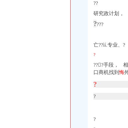
??
研究政计划，
?
?
?
?
亡?
?ìí.专业、?
?
?
?
?
手段，
相
口商机找到
悔
?
?
?