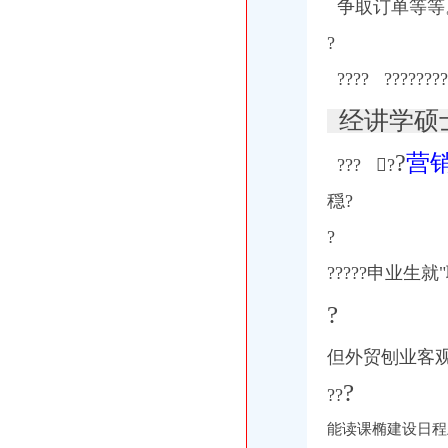
争取订单等等
?
???? ???
?
????
经讲学硕
?
营销
??
?
?
穏?
?
?????申业生就
?
但外贸刨业客
?
??
能读课椭建设日程