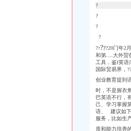
?
?
?
?
?
?
?
?20门年
?
和第….大外
工具，鉴f英语
国际贸易界，?
创业教育提到
时，不是握衣
巴英语不行，
己、学习掌握第
语、 建议如
服务，比如生
质和能力培养