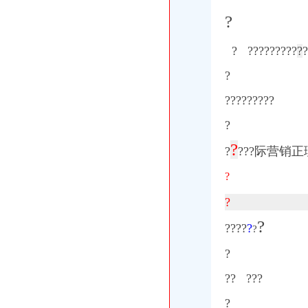
【北京库存外贸尾货批发服装清仓大量春夏服装到货】-渝北回兴易登网
?
外贸单证员_重庆迈丰动力机械有限公司招聘信息—中华英才网
【北京库存外贸尾货批发服装清仓大量春夏服装到货-渝北回兴易登网
金科SO铺_国际家纺城_楼盘对比分析-重庆乐居
? ???
?
???
?
?
?
?
【2018年北京天鹏恒宇工程技术有限公司重庆分公司新招聘信息_电
?
重庆刘泓岑制衣有限公司_页简介_地址电话-众网
兴化市十二五规划.doc
?????????
渝开发：第七届董事会第十九次会议决议--向控股子公司重庆捷兴置业
麦好木仓储直销中心地址,电话,价格,团购,营业时间（图）-重庆
?
经营管理——重庆频道--人民网
?
重庆公安交通管理信息网
?
???际营销正
【重庆玮兰床垫家具有限公司】重庆玮兰床垫家具有限公司招聘|待遇|
?
【针织服装】_针织服装厂家页_针织服装价格_顺企网
六招儿帮你远离八大网络骗局_网易财经
?
【服装代理加盟】公司页|厂家名录_顺企网
服装公司名录_服装企业大全_服装厂家名录__中国服装网
?
?
???
?
?
长款袖套公司_长款袖套厂家_公司页-阿里巴巴
重庆宝汇元商贸有限公司_页简介_地址电话-众网
?
哥弟女装品牌加盟-城际分类
?? ???
之丽女装加盟-城际分类
六招儿帮你远离八大网络骗局多为微信诈骗手段--桂林红豆网
?