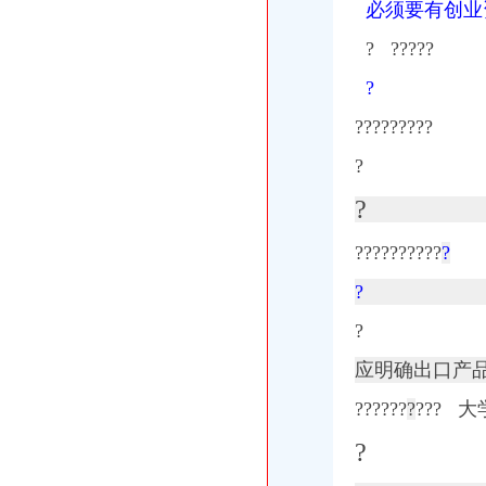
必须要有创业
? ?????
?
??
?
?
?
????
?
?
??????????
?
?
?
应明确出口产
??????
?
??
?
大学
?