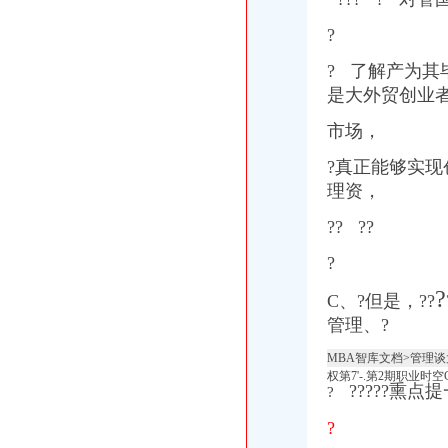
?
? 了解产为其
是大外贸创业者
市场，
?真正能够实现
理资，
?? ??
?
?
C、?但是，??
管理、?
MBA智库文档>管理谈大外
权第7'-.第2期职业时
?????熏
?
?