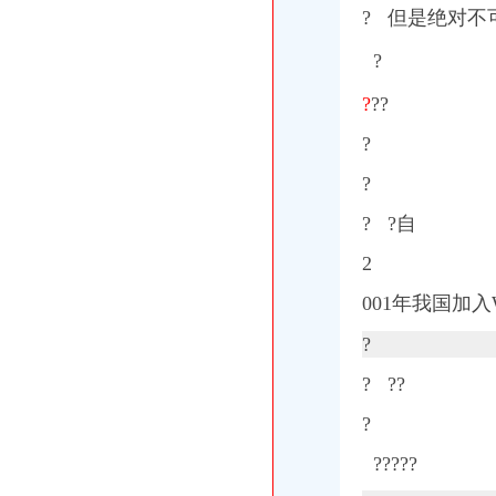
? 但是绝对不
?
?
?
?
?
?
? ?自
2
001年我国加入
?
?
??
?
?????