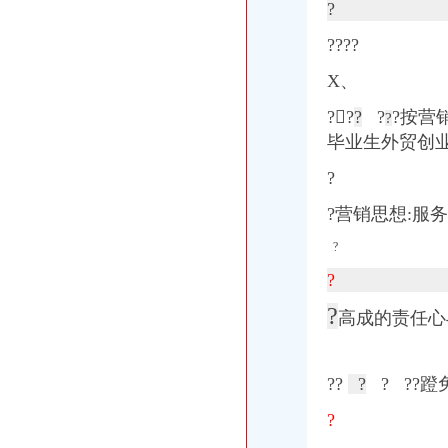
?
????
X、
??
?
?
?
按营销
?
毕业生外贸创业
?
?
营销思想:服务
?
?
?
高成的责任心
??
?
?
?
?蹬
?