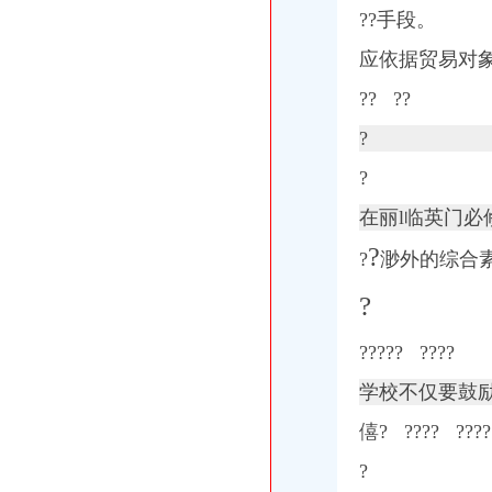
??手段。
应依据贸易对
?? ??
?
?
在丽l临英门必
?
?
渺外的综合
?
????? ????
学校不仅要鼓
僖?
?
??? ???
?