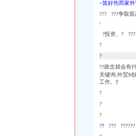
~笛好伤而家
??? ???争取
?
?投资、? ??? 
?
?
??政念就会有
关键询:外贸$
工作。
?
?
?
?
?
?
??? ?????
?