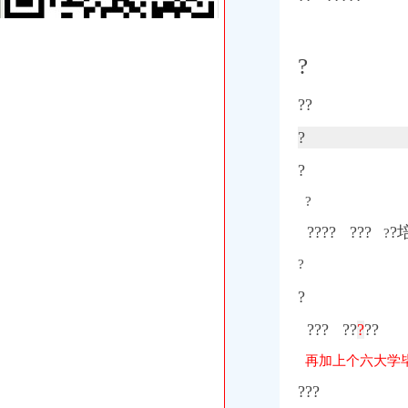
六招儿帮你远离八大网络骗局_网易财经
【服装代理加盟】公司页|厂家名录_顺企网
服装公司名录_服装企业大全_服装厂家名录__中国服装网
长款袖套公司_长款袖套厂家_公司页-阿里巴巴
?
重庆宝汇元商贸有限公司_页简介_地址电话-众网
哥弟女装品牌加盟-城际分类
??
之丽女装加盟-城际分类
六招儿帮你远离八大网络骗局多为微信诈骗手段--桂林红豆网
?
重庆再升科技股份有限公司次公开发行股票招股说明书（申报稿2014
?
服装公司名录_服装企业大全_服装厂家名录__中国服装网
重庆三厘米-重庆美团网
?
香港服务器租用,美国服务器,云服务器租用重庆网站策划/设计今题网
【外语培训,英语培训,口语培训】-今题网外语培训
???? ???
?
?
回兴注册外贸公司
?
做外贸四个月的困惑-外贸故事-阿里巴巴外贸圈外贸论坛
商报分类_新浪新闻
?
金科SO铺_国际家纺城_楼盘对比分析-重庆乐居
【服装代理加盟】公司页|厂家名录_顺企网
??? ??
?
?
?
【胶州吸尘车外贸出口厂家】价格,厂家,道路清扫车-搜了网
再加上个六大学毕
金城集团进出口有限公司2017新招聘信息_电话_地址-58企业名录
【重庆外贸报关行机场办事处工商信息】-阿土伯工商信息查询
???
【康猫科技有限公司2018新招聘信息】_聘网