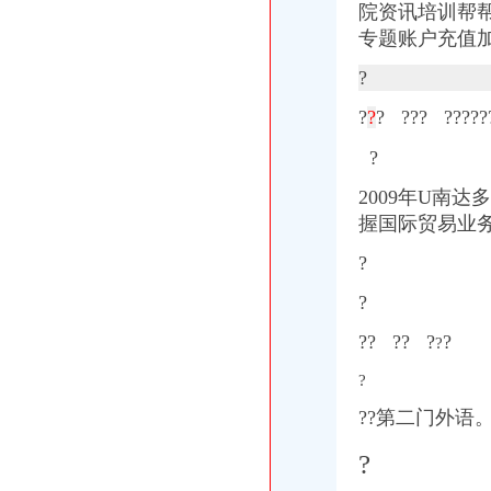
院资讯培训帮帮充
专题账户充值加入
?
?
?
?
??? ???
?
?
?
2009年U南达多
握国际贸易业务
?
?
?? ?? ?
?
?
?
?
?第二门外语。
?