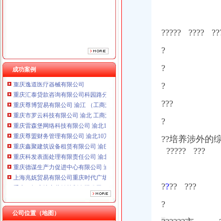
????? ?
?
??
??
?
重庆三虹房地产营销策划有限公司
重庆逸道医疗器械有限公司
?
成功案例
重庆汇泰贷款咨询有限公司科园路分公司 渝高 （工商注册）
?
重庆尊博贸易有限公司 渝江 （工商注册）
重庆市罗云科技有限公司 渝北 工商注册
???
重庆雷森堡网络科技有限公司 渝北10万 （工商注册）
重庆尊盟财务管理有限公司 渝北10万 （工商注册）
?
重庆鑫聚建筑设备租赁有限公司 渝巴3万 （工商注册）
??培养涉外的
重庆科发表面处理有限责任公司 渝北800万 （进出口权）
重庆德谋生产力促进中心有限公司 渝大10万 （工商注册）
????? ?
?
?
上海兆妩贸易有限公司重庆时代广场分公司 渝中 （工商注册）
重庆三虹房地产营销策划有限公司
重庆逸道医疗器械有限公司
?
?
?? ???
重庆汇泰贷款咨询有限公司科园路分公司 渝高 （工商注册）
重庆尊博贸易有限公司 渝江 （工商注册）
?
重庆市罗云科技有限公司 渝北 工商注册
公司位置（地图）
回兴注册外贸公司