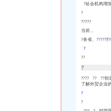
?
祉会机构增加
?
?????
当前，
?
各省、
?????
?
?
?
??
?
????
?? ??
创
了解外贸企业
?
?
??? ? 对管