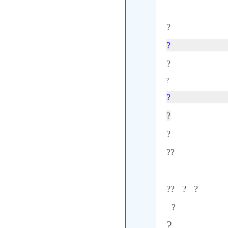
?
?
?
?
?
?
?
??
?? ? ?
?
?