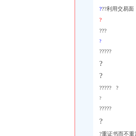
重庆再升科技股份有限公司次公开发行股票招股说明书（申报稿2014
服装公司名录_服装企业大全_服装厂家名录__中国服装网
?
??利用交易面
重庆三厘米-重庆美团网
?
香港服务器租用,美国服务器,云服务器租用重庆网站策划/设计今题网
【外语培训,英语培训,口语培训】-今题网外语培训
???
?
?????
?
?
????? ?
?
??
?
??
?
?重证书而不重