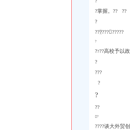
?
?掌握。?? ??
?
??
?
??
?
?????
?
?
??高校予以政
?
?
??
?
?
?
??
?
????谈大外