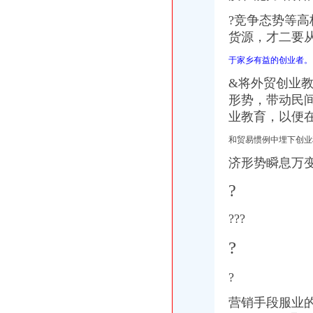
?
竞争态势等高
货源，才二要
于家乡有益的创业者。
&将外贸创业教
形势，带动民
业教育，以便
和贸易惯例中埋下创业
济形势瞬息万
?
???
?
?
营销手段服业