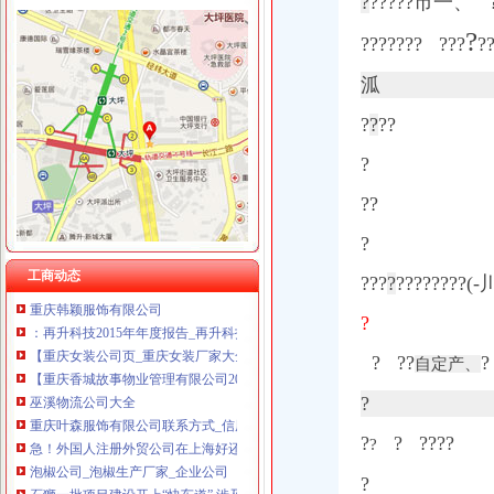
?
?????
市一、
?
重庆雷森堡网络科技有限公司 渝北10万 （工商注册）
做外贸四个月的困惑-外贸故事-阿里巴巴外贸圈外贸论坛
重庆尊盟财务管理有限公司 渝北10万 （工商注册）
?
商报分类_新浪新闻
??????? ???
?
重庆鑫聚建筑设备租赁有限公司 渝巴3万 （工商注册）
金科SO铺_国际家纺城_楼盘对比分析-重庆乐居
重庆科发表面处理有限责任公司 渝北800万 （进出口权）
泒
【服装代理加盟】公司页|厂家名录_顺企网
重庆德谋生产力促进中心有限公司 渝大10万 （工商注册）
【胶州吸尘车外贸出口厂家】价格,厂家,道路清扫车-搜了网
上海兆妩贸易有限公司重庆时代广场分公司 渝中 （工商注册）
?
?
??
金城集团进出口有限公司2017新招聘信息_电话_地址-58企业名录
【重庆外贸报关行机场办事处工商信息】-阿土伯工商信息查询
?
【康猫科技有限公司2018新招聘信息】_聘网
重庆市渝北区回兴贸易商店桷门市_【信用信息_诉讼信息_财务信息_
??
重庆德川科技有限公司联系方式_信用报告_工商信息-启信宝
?
我是做五金具的,想回国注册一个外贸公司,资金大概20W左右,
重庆韩颖服饰有限公司
工商动态
???
?
????????
：再升科技2015年年度报告_再升科技（）_公告正文
【重庆女装公司页_重庆女装厂家大全】_顺企网
?
【重庆香城故事物业管理有限公司2018新招聘信息】_聘网
? ?
?
?
巫溪物流公司大全
自定产、
重庆叶森服饰有限公司联系方式_信用报告_工商信息-启信宝
?
急！外国人注册外贸公司在上海好还是广州好？理由是？分别有哪些政
泡椒公司_泡椒生产厂家_企业公司
?
?
?
???
?
石狮一批项目建设开上“快车道”,涉及实业、商贸平台、城建、民生
【2018年重庆联大仪表有限公司新招聘信息_电话_地址】-赶集网
?