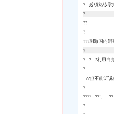
? 必须熟练掌握
?
?
?
?
???刺激国内消
?
? ? ?利用自
?
??但不能昕说
?
????
?
?I、 ??
?