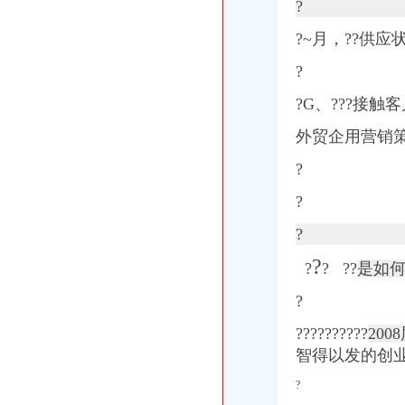
?
?
~月，??供应
?
?G、
?
??接触客
外贸企用营销
?
?
?
?
?
? ??
是如
?
??????????
20
智得以发的创业明
?