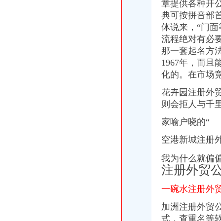
恩施市广城市政建设有限公司混凝土预制构件厂_湖北省_恩施土家族苗
章提供各种开
业内静待新36条配套细则民企希望一碗水端平-阿里云资讯网
典可按拼音部
北京海淀公司名下车牌转让的流程及费用
体说来，“门
干预市场经济要走向法化_民法_赢了网
流程
绝
对有必
双龙湖注册外贸公司
那一套起名方
2017上海注册外贸公司的条件_上海注册公司流程费用
1967年，而
太集团：对外投资暨关联交易公告_太集团（）_公告正文_
化的。在市场
【上海杨浦注册外贸公司】厂家,价格,图片_上海兆康公司_必途网
【深圳如何注册外贸公司呢？】-中国服务网
花卉园注册外
供应如何注册外贸公司-注册贸易公司流程-注册公司需要什么条件（图
则会拒人与千
双凤桥注册外贸公司
重庆达崴建材有限公司_世界工厂网全球企业库
家喻户晓的“
领导干部2007年度工作业绩总结报告--临海新闻网
【渝北区】渝北区2010年工作报告doc下载_爱问共享资料
空港新城注册
凌云工业股份有限公司2006年年度报告_股票频道_证券之星
工控厂商重庆聚高电气有限公司的注册资料
我为什么就偏
注册外贸
两路注册外贸公司
台州金属工具厂家|台州金属工具公司页-零距离商务网
一碗水注册外
重庆从统业态中生新业态外贸数据飘红（图）-地方新闻-时政频道-
【沈外贸招商！QDZ-V型前列腺电解仪】-中国产品网
加洲注册外贸公
小学男自学外贸骗17家跨国公司“铝锭”变板砖-科技法-E都市
式，查重名等软
北京东马路附近的行李快递公司4北京东马路附近的行李