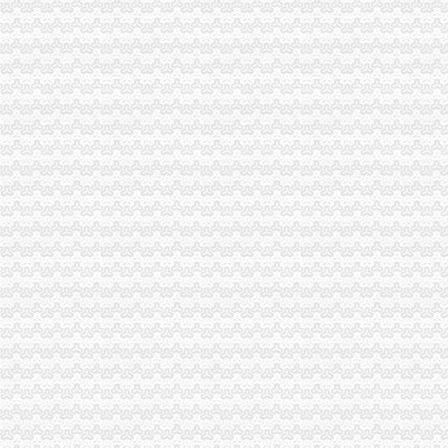
江东花卉园艺设计人才|江东花卉园艺设计个人简历汇总|江东花卉园艺
霍邱县恒兴园苗木花卉有限公司_安徽省_六安市_企业在线
获得注册登记的出境水果果园和包装厂名单（2007.12.28）-食品商务
广州苗欣园艺作物种植技术有限公司-中国贸易网-会员网站
花卉园艺公司注册流程及费用（西安创业新政策）
回兴注册外贸公司
那一家的毛线好-编织人生
外贸企业出口退税计算及账务处理举例doc下载_爱问共享资料
诚招联通直拨卡代理-青青岛社区
利用香港公司怎么降低外贸成本【今日推荐网】
中国声级计页|名录_中国声级计公司|厂家-八方资源网声级计页
渝北区注册外贸公司流程
重庆对外经贸（集团）有限公司_【电话地址_招聘信息_注册信息_信用
西永综合保税区建设专题
上海国内海运、上海海运公司、上海水运公司、上海海运价格报价,
注册徐汇区外贸公司流程上海迪米告诉您—徐汇区—其它—快点8分类
北京直达到永定县物流公司-商务服务-中国五金商机网
重庆注册外贸公司
【重庆外贸总监招聘网_2018年新重庆外贸总监招聘信息】-重庆聘
重庆外贸国际货运有限公司_重庆市_渝中区_企业在线
重庆外贸运输贸易公司_重庆市_渝中区_企业在线