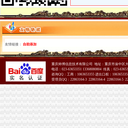
绵家具厂家哪家的质量比较有保障？_家居产品问答-一起装修问答
浙江龙溪旅游开发有限公司
上海证券交易所上市公司主要信息（12月14日）--北方网-时代财经
空港新城注册外贸公司
宝市陇县商务预报
宜家中国大分店9月开建巴南要建地海洋世界-重庆频道-经典
北京乔木公司_乔木厂_生产厂家企业公司
光烟灰缸玻璃公司_光烟灰缸玻璃厂家_公司页-阿里巴巴
友情链接：
自助添加
农富宝_互动百科
新牌坊注册外贸公司
南宁西乡塘新艺术地坪公司|南宁西乡塘新艺术地坪效果图-南宁西
重庆帅博信息技术有限公司 地址：重庆市渝中区大
济南市信息公开-济南市人民办公厅关于印发2016年《工
电话：023-63653351 13368080804 传真：023-6365
浙江宋桥镇_百度百科
咨询QQ：工商：1063653355 进出口权：1063653355
重庆经济技术开发区-搜百科
受理员QQ：22863164-3 22863164-4 22863164-5 228
【外贸企业】东莞外贸企业名录
51La
加洲注册外贸公司
恒力城二手房房源信息,2室2厅,86.0平方米,南北朝向,售价仅340.
www.yjrc.net江本地大型求职招聘平台面向江东春西企业
台山防化靴公司-台山防化靴厂家-|必途台山防化靴公司排行榜
深圳市伏荣科技开发有限公司招聘外贸业务员（应届生）_深圳校园招聘
IBS珠海夏令营价目一览表-iBS外语学院
花卉园注册外贸公司