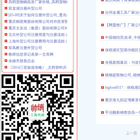
重庆两路寸滩保税港区
双龙湖注册外贸公司
[05-09]关于如何注册外贸公司_鹭岛生活_厦门小鱼社区_厦门小鱼网
台州金属工具厂家|
重庆桐君阁股份有限公司对外投资暨关联交易公告_网易新闻
重庆太实业（集团）股份有限公司对外投资暨关联交易公告-财经频
【网盟推广】厂家公
北京外贸公司注册用度与注册流程-湘阴新闻网
上海外贸公司注册费用与注册流程-法律快车公司法
中国领结页|名录_中
双凤桥注册外贸公司
教师信息登记表第一文库网
保税港区贸易功能区
余姚市慈善总会
《2014三亚旅游攻略》_文档资料共享网
央视新闻幕后：与造
Vichy旅行日记
植物提取物公司_植
荣昌外贸专员/助理招聘网_重庆市荣昌县外贸专员/助理人才网_荣昌找
两路注册外贸公司
bigfoot0517
做外贸注册英国公司和香港公司的区别【今日推荐网】
抚顺植筋胶供应商_抚顺植筋胶厂家_北京博瑞双杰新技术有限公司-
重庆港九拟定增募资1
南通港五金进口报关代理公司_物流栏目_机电之家网
【南京信达财务（图）,秦淮注册公司,公司注册】价格_厂家_图片-
手法翻新稽查技高一
蕲春县对外经济贸易公司大同外贸站_【信用信息_诉讼信息_财务信息_
龙溪注册外贸公司
东莞代办营业执照公司大朗代办|变更股权|注册有限公司|变更地图片_
上一页 
广州隔音、吸声材料厂家|广州隔音、吸声材料公司页-零距离商务网