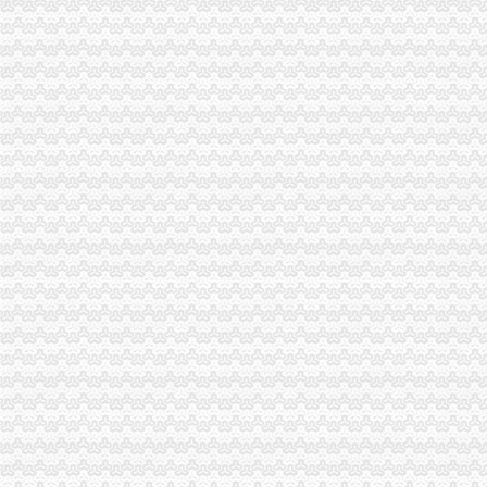
蕲春县对外经济贸易公司大同外贸站_【信用信息_诉讼信息_财务信息_
龙溪注册外贸公司
东莞代办营业执照公司大朗代办|变更股权|注册有限公司|变更地图片_
广州隔音、吸声材料厂家|广州隔音、吸声材料公司页-零距离商务网
绵家具厂家哪家的质量比较有保障？_家居产品问答-一起装修问答
浙江龙溪旅游开发有限公司
上海证券交易所上市公司主要信息（12月14日）--北方网-时代财经
空港新城注册外贸公司
宝市陇县商务预报
宜家中国大分店9月开建巴南要建地海洋世界-重庆频道-经典
北京乔木公司_乔木厂_生产厂家企业公司
光烟灰缸玻璃公司_光烟灰缸玻璃厂家_公司页-阿里巴巴
农富宝_互动百科
新牌坊注册外贸公司
南宁西乡塘新艺术地坪公司|南宁西乡塘新艺术地坪效果图-南宁西
济南市信息公开-济南市人民办公厅关于印发2016年《工
浙江宋桥镇_百度百科
重庆经济技术开发区-搜百科
【外贸企业】东莞外贸企业名录
加洲注册外贸公司
恒力城二手房房源信息,2室2厅,86.0平方米,南北朝向,售价仅340.