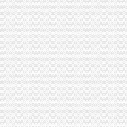
植美村美容器材外贸服装-重庆翼虎美业-主页
我公司在重庆,想申请改成有进出口贸易的外贸公司,需要哪些条件和
渝北区注册外贸公司
【重庆渝北区数码电脑企业名录】_第2页_顺企网
【渝北纬创包吃包住+买五险+轻松,重庆金贤达人力资源管理有限公司
渝北区真空滚揉机|诸城汇康食品机械|真空滚揉机批发价格
个体工商户-顶呱呱,一站式企业服务平台
重庆市渝北区酒类公司_【电话地址_招聘信息_注册信息_信用信息_诉
渝北周边
听下2016重庆渝北附近楼盘价格如何？_商品房_土巴兔问吧
【重庆市渝北区两路商铺出租渝北渝北周边商铺出租】-个人房源网重庆
重庆渝北附近有哪些会计培训班?-知乎
想解决娃儿读书问题,求良心推荐渝北附近的教育盘！-重庆搜狐焦点
重庆渝北区附近有哪些好玩的地方。-家居装修互动问答
松树桥注册外贸公司
硚口网站建设\网站推广选富喜网络公司-专注于硚口网站建设,网
恩施建
全国总工会新闻_中国网
爱上你是我的错超好看小说-家在深圳
【北京红酒进口外贸代理清关付汇】厂家,价格,图片_天津虎桥报关
一碗水注册外贸公司