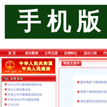
手 机 版
首 页
成功案例
公司注册
注销转让
进出口权
代
两路注册外
贸公司
重庆两路寸滩保税港
2014公司注册最新优惠活动
进出口权优惠活动
两路寸滩保税港区贸
年度公司注册最新优惠活动
年度活动公司注册送优惠
重庆三虹房地产营销策划有限公司
报告|重庆自贸区的这
公示公告
重庆逸道医疗器械有限公司