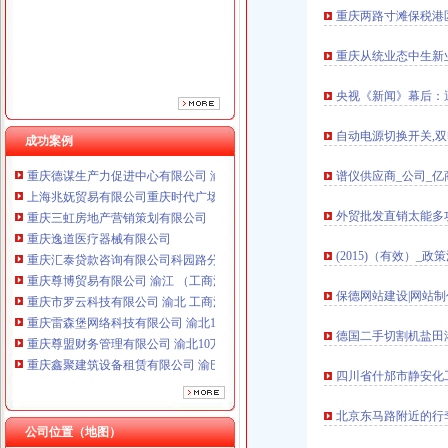
重庆汇泰贷款咨询有限公司科园路分公司 渝高 （工商注册）
重庆两路寸滩保税港
重庆尊博贸易有限公司 渝江 （工商注册）
重庆市罗云科技有限公司 渝北 工商注册
重庆从统业态中生新
重庆雷森堡网络科技有限公司 渝北10万 （工商注册）
重庆尊盟财务管理有限公司 渝北10万 （工商注册）
央视《新闻》幕后：
重庆鑫聚建筑设备租赁有限公司 渝巴3万 （工商注册）
自动电源切换开关,
重庆科发表面处理有限责任公司 渝北800万 （进出口权）
成功案例
重庆德谋生产力促进中心有限公司 渝大10万 （工商注册）
谱仪供应商_公司_亿
上海兆妩贸易有限公司重庆时代广场分公司 渝中 （工商注册）
重庆三虹房地产营销策划有限公司
外贸批发直销太能多功
重庆逸道医疗器械有限公司
重庆汇泰贷款咨询有限公司科园路分公司 渝高 （工商注册）
(2015)（有效）_
重庆尊博贸易有限公司 渝江 （工商注册）
重庆市罗云科技有限公司 渝北 工商注册
保德网站建设|网站制
重庆雷森堡网络科技有限公司 渝北10万 （工商注册）
重庆尊盟财务管理有限公司 渝北10万 （工商注册）
德国二手切割机盐田
重庆鑫聚建筑设备租赁有限公司 渝巴3万 （工商注册）
重庆科发表面处理有限责任公司 渝北800万 （进出口权）
四川省什邡市静安化
重庆德谋生产力促进中心有限公司 渝大10万 （工商注册）
上海兆妩贸易有限公司重庆时代广场分公司 渝中 （工商注册）
北京东马路附近的行
公司位置（地图）