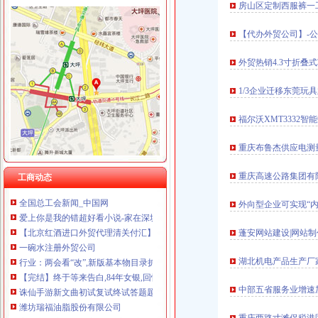
房山区定制西服裤一
【代办外贸公司】-公
渝北周边
外贸热销4.3寸折叠
听下2016重庆渝北附近楼盘价格如何？_商品房_土巴兔问吧
【重庆市渝北区两路商铺出租渝北渝北周边商铺出租】-个人房源网重庆
1/3企业迁移东莞玩
重庆渝北附近有哪些会计培训班?-知乎
想解决娃儿读书问题,求良心推荐渝北附近的教育盘！-重庆搜狐焦点
福尔沃XMT3332
重庆渝北区附近有哪些好玩的地方。-家居装修互动问答
松树桥注册外贸公司
重庆布鲁杰供应电测
硚口网站建设\网站推广选富喜网络公司-专注于硚口网站建设,网
恩施建
重庆高速公路集团有
工商动态
全国总工会新闻_中国网
外向型企业可实现“内
爱上你是我的错超好看小说-家在深圳
【北京红酒进口外贸代理清关付汇】厂家,价格,图片_天津虎桥报关
蓬安网站建设|网站制
一碗水注册外贸公司
行业：两会看“改”,新版基本物目录扩容近一倍,2012年
湖北机电产品生产厂
【完结】终于等来告白,84年女银,回忆十年暗恋时光
诛仙手游新文曲初试复试终试答题题库新版文曲答题器分享_搞趣网
中部五省服务业增速
潍坊瑞福油脂股份有限公司
高档宠物碗批发厂家价格_高档宠物碗生产厂家-007商务站