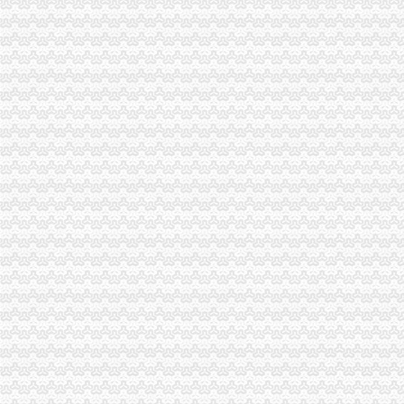
www.yjrc.net江本地大型求职招聘平台面向江东春西企业
台山防化靴公司-台山防化靴厂家-|必途台山防化靴公司排行榜
深圳市伏荣科技开发有限公司招聘外贸业务员（应届生）_深圳校园招聘
IBS珠海夏令营价目一览表-iBS外语学院
花卉园注册外贸公司
江东花卉园艺设计人才|江东花卉园艺设计个人简历汇总|江东花卉园艺
霍邱县恒兴园苗木花卉有限公司_安徽省_六安市_企业在线
获得注册登记的出境水果果园和包装厂名单（2007.12.28）-食品商务
广州苗欣园艺作物种植技术有限公司-中国贸易网-会员网站
花卉园艺公司注册流程及费用（西安创业新政策）
回兴注册外贸公司
那一家的毛线好-编织人生
外贸企业出口退税计算及账务处理举例doc下载_爱问共享资料
诚招联通直拨卡代理-青青岛社区
利用香港公司怎么降低外贸成本【今日推荐网】
中国声级计页|名录_中国声级计公司|厂家-八方资源网声级计页
渝北区注册外贸公司流程
重庆对外经贸（集团）有限公司_【电话地址_招聘信息_注册信息_信用
西永综合保税区建设专题
上海国内海运、上海海运公司、上海水运公司、上海海运价格报价,
注册徐汇区外贸公司流程上海迪米告诉您—徐汇区—其它—快点8分类