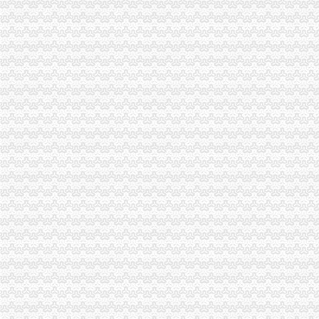
行业：两会看“改”,新版基本物目录扩容近一倍,2012年
【完结】终于等来告白,84年女银,回忆十年暗恋时光
诛仙手游新文曲初试复试终试答题题库新版文曲答题器分享_搞趣网
潍坊瑞福油脂股份有限公司
高档宠物碗批发厂家价格_高档宠物碗生产厂家-007商务站
双龙湖注册外贸公司
[05-09]关于如何注册外贸公司_鹭岛生活_厦门小鱼社区_厦门小鱼网
重庆桐君阁股份有限公司对外投资暨关联交易公告_网易新闻
重庆太实业（集团）股份有限公司对外投资暨关联交易公告-财经频
北京外贸公司注册用度与注册流程-湘阴新闻网
上海外贸公司注册费用与注册流程-法律快车公司法
双凤桥注册外贸公司
教师信息登记表第一文库网
余姚市慈善总会
《2014三亚旅游攻略》_文档资料共享网
Vichy旅行日记
荣昌外贸专员/助理招聘网_重庆市荣昌县外贸专员/助理人才网_荣昌找
两路注册外贸公司
做外贸注册英国公司和香港公司的区别【今日推荐网】
抚顺植筋胶供应商_抚顺植筋胶厂家_北京博瑞双杰新技术有限公司-
南通港五金进口报关代理公司_物流栏目_机电之家网
【南京信达财务（图）,秦淮注册公司,公司注册】价格_厂家_图片-