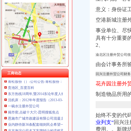
意义：身份证
空港新城注册
渝北周边
事业单位、尽
渝北附近有哪些会计培训学校_第1页_重庆会计培训学校_都市_西祠胡同
具有十分重要
重庆艾梦青年旅社渝北店周边酒店宾馆,重庆艾梦青年旅社渝北店附近
2、
重庆较好的男科院是哪些？渝北附近的有没有？_男科_天涯问答_天
渝北旅游网_渝北渝北旅游攻略_渝北周边有什么好耍的地方_重庆农家
渝北区注册外贸公司很
重庆水务龙城天都渝北周边配套,水务龙城天都渝北附近商场、超市、
由会计事务所
松树桥注册外贸公司
全国总工会新闻_中国网
工商动态
回兴注册外贸公司财务费
青松股份（）-公司公告-青松股份：次公开发行股票并在创业
贵池区_百度百科
花卉园注册外
东方热线18周年,暨2014东论年度人物评选活动开始！-生活热点-东
制造物品所用
沈机床：2012年年度报告（2013-03-29）_沈机床（000410）个
一碗水注册外贸公司
揭市密,点破十大穴-昆明搜狐焦点
恩施市广城市政建设有限公司混凝土预制构件厂_湖北省_恩施土家族苗
始终不变的代码
业内静待新36条配套细则民企希望一碗水端平-阿里云资讯网
业列支“
回兴注
北京海淀公司名下车牌转让的流程及费用
费用。。
新牌